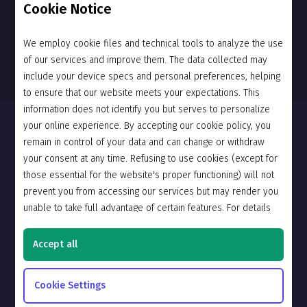
Cookie Notice
We employ cookie files and technical tools to analyze the use
of our services and improve them. The data collected may
include your device specs and personal preferences, helping
to ensure that our website meets your expectations. This
information does not identify you but serves to personalize
News
your online experience. By accepting our cookie policy, you
remain in control of your data and can change or withdraw
Community
your consent at any time. Refusing to use cookies (except for
those essential for the website's proper functioning) will not
Support
prevent you from accessing our services but may render you
About Us
unable to take full advantage of certain features. For details
please refer to our
Cookie Policy.
Privacy Policy
Accept all
English
Cookie Settings