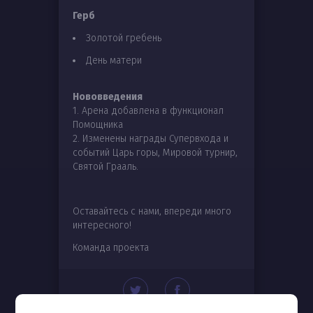
Герб
Золотой гребень
День матери
Нововведения
1. Арена добавлена в функционал
Помощника
2. Изменены награды Супервхода и
событий Царь горы, Мировой турнир,
Святой Грааль.
Оставайтесь с нами, впереди много
интересного!
Команда проекта