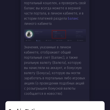
портальный кошелек, а проверить свой
баланс вы всегда можете в верхней
части портала, в личном кабинете, и в
истории платежей раздела
Баланс
личного кабинета.
Значения, указанные в личном
кабинете, отображают общий
портальный счет (Баланс), а также
реальную валюту (Валюта), которую
вы начисляли на аккаунт, и бонусную
валюту (Бонусы), которую вы могли
заработать в портальных либо игровых
акциях (о проведении подобных акций
с розыгрышем бонусной валюты
сообщается в новостях).
Was this information helpful?