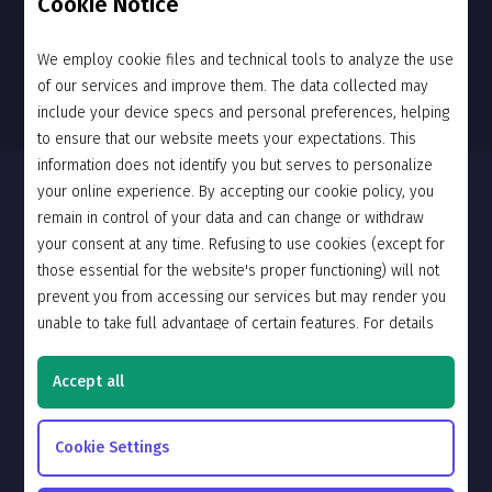
Cookie Notice
Yes
No
We employ cookie files and technical tools to analyze the use
of our services and improve them. The data collected may
include your device specs and personal preferences, helping
to ensure that our website meets your expectations. This
information does not identify you but serves to personalize
News
your online experience. By accepting our cookie policy, you
remain in control of your data and can change or withdraw
Community
your consent at any time. Refusing to use cookies (except for
those essential for the website's proper functioning) will not
Support
prevent you from accessing our services but may render you
About Us
unable to take full advantage of certain features. For details
please refer to our
Cookie Policy.
Privacy Policy
Accept all
English
Cookie Settings